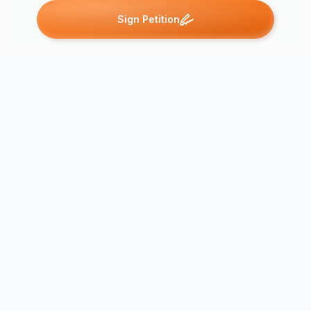
Sign Petition
Petitions like this
Other petitions you might want to support
Hoeve Caes
Neen aan een
blijven! - La
betoncentrale naast
Caster ne p
het Molsbroek!
disparaître!
952
out of
1000
signatures
95%
2416
out of
2500