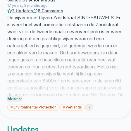
17 years, 5 months ago
2 Updates
6 Comments
De vijver moet blijven Zandstraat SINT-PAUWELS. Er
is weer heel wat commotie ontstaan in de Zandstraat
want voor de tweede maal in evenveel jaren is er weer
dreiging dat een prachtige vijver waarrond een
natuurgebied is gegroeid, zal gedempt worden om er
een akker van te maken. De buurtbewoners zijn daar
tegen gekant en beschikken natuurlijk over heel wat
troeven om hun protest te rechtvaardigen. Het is niet
zomaar een dorpsvijvertje want hij ligt op een
oppervlakte van 8500m² en is gegraven in de jaren 60
en dit als aanvulling voor de aanleg van de taluds waar
de sporen op lopen aan het station van Sint Niklaas. De
More
vijver heeft een diepte van 7 tot 8 meter. Natuurlijk
›
#
Environmental Protection
#
Wetlands
moeten we er dan bij vertellen dat na verloop van jaren
deze vijver mede door het niet frequent betreden van
deze plaats, is uitgegroeid tot een natuurlijk
Updates
bufferbekken en natuurlijk een prachtige habitat waar