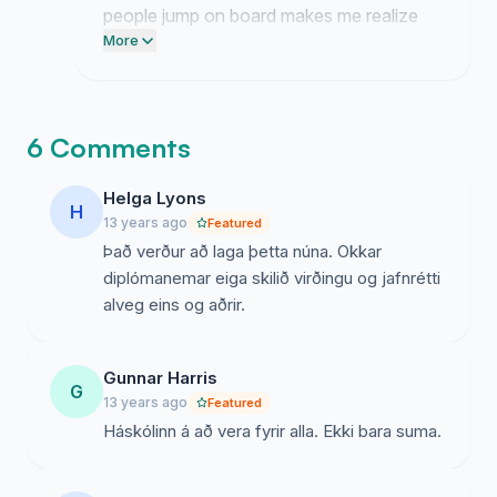
people jump on board makes me realize
just how many of us have been feeling the
More
same way about this. big things are
definitely starting to happen.
6 Comments
Helga Lyons
H
13 years ago
Featured
Það verður að laga þetta núna. Okkar
diplómanemar eiga skilið virðingu og jafnrétti
alveg eins og aðrir.
Gunnar Harris
G
13 years ago
Featured
Háskólinn á að vera fyrir alla. Ekki bara suma.