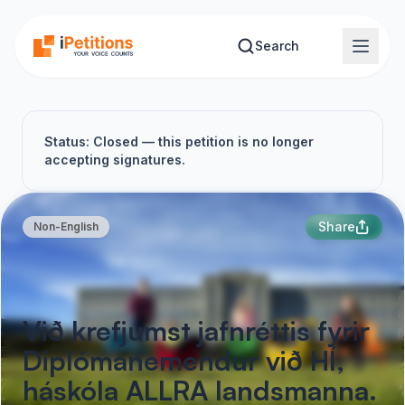
Skip to main content
Search
Status: Closed — this petition is no longer
accepting signatures.
Share
Non-English
Við krefjumst jafnréttis fyrir
Diplómanemendur við HÍ,
háskóla ALLRA landsmanna.