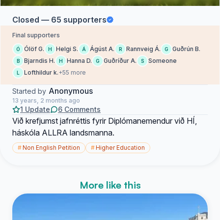
Closed — 65 supporters
Final supporters
Ólöf G.
Helgi S.
Ágúst A.
Rannveig Á.
Guðrún B.
Ó
H
Á
R
G
Bjarndis H.
Hanna D.
Guðríður A.
Someone
B
H
G
S
Lofthildur k.
+55 more
L
Anonymous
Started by
13 years, 2 months ago
1 Update
6 Comments
Við krefjumst jafnréttis fyrir Diplómanemendur við HÍ,
háskóla ALLRA landsmanna.
#
Non English Petition
#
Higher Education
More like this