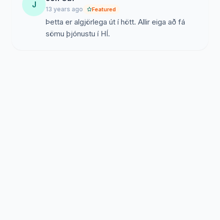
J
13 years ago
Featured
Þetta er algjörlega út í hött. Allir eiga að fá
sömu þjónustu í HÍ.