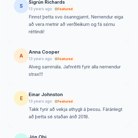
Sigrún Richards
S
13 years ago
Featured
Finnst þetta svo ósanngjarnt. Nemendur eiga
að vera metnir að verðleikum og fá sömu
réttindi!
Anna Cooper
A
13 years ago
Featured
Alveg sammála. Jafnrétti fyrir alla nemendur
strax!!!
Einar Johnston
E
13 years ago
Featured
Takk fyrir að vekja athygli á þessu. Fáránlegt
að þetta sé staðan árið 2018.
Jón Obi