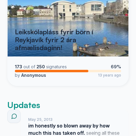
Leikskólapláss fyrir börn í
Reykjavík fyrir 2 ára
afmælisdaginn!
173
out of
250
signatures
69%
by
Anonymous
13 years ago
Updates
May 25, 2013
im honestly so blown away by how
much this has taken off.
seeing all these