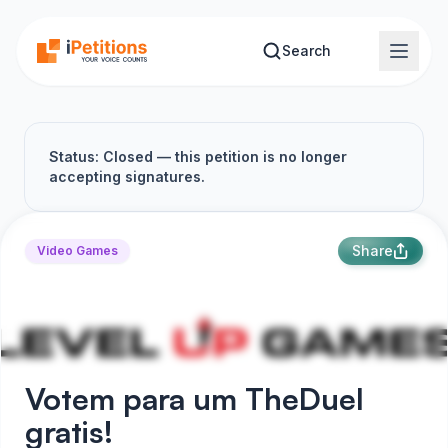
Skip to main content
Search
Status: Closed — this petition is no longer
accepting signatures.
Share
Video Games
Votem para um TheDuel
gratis!