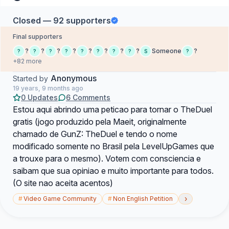
Closed — 92 supporters
Final supporters
?
?
?
?
?
?
?
?
Someone
?
?
?
?
?
?
?
?
?
S
?
+82 more
Anonymous
Started by
19 years, 9 months ago
0 Updates
6 Comments
Estou aqui abrindo uma peticao para tornar o TheDuel
gratis (jogo produzido pela Maeit, originalmente
chamado de GunZ: TheDuel e tendo o nome
modificado somente no Brasil pela LevelUpGames que
a trouxe para o mesmo). Votem com consciencia e
saibam que sua opiniao e muito importante para todos.
(O site nao aceita acentos)
›
#
Video Game Community
#
Non English Petition