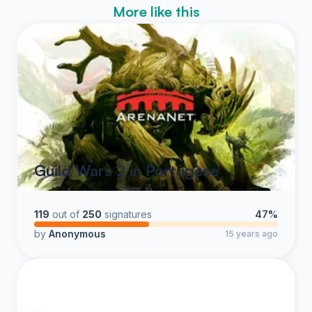
More like this
Guild Wars 2 in Portugese
119
out of
250
signatures
47%
by
Anonymous
15 years ago