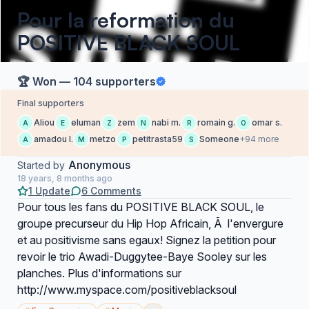
Pour la reformation du
POSITIVE BLACK SOUL
🏆 Won — 104 supporters
Final supporters
Aliou
eluman
zem
nabi m.
romain g.
omar s.
A
E
Z
N
R
O
amadou l.
metzo
petitrasta59
Someone
+94 more
A
M
P
S
Anonymous
Started by
18 years, 8 months ago
1 Update
6 Comments
Pour tous les fans du POSITIVE BLACK SOUL, le
groupe precurseur du Hip Hop Africain, Ã l'envergure
et au positivisme sans egaux! Signez la petition pour
revoir le trio Awadi-Duggytee-Baye Sooley sur les
planches. Plus d'informations sur
http://www.myspace.com/positiveblacksoul