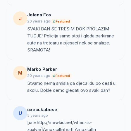
Jelena Fox
J
20 years ago
Featured
SVAKI DAN SE TRESIM DOK PROLAZIM
TUDJE! Policija samo stoji i gleda parkirane
aute na trotoaru a pjesaci nek se snalaze.
SRAMOTA!
Marko Parker
M
20 years ago
Featured
Stvarno nema smisla da djeca idu po cesti u
skolu. Dokle cemo gledati ovo svaki dan?
uxecukabose
U
5 years ago
[url=http://mewkid.net/when-is-
xuxlya/]Amoxicillin[/url] Amoxicillin