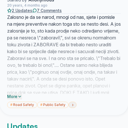
20 years, 4 months ago
2 Updates
7 Comments
Zalosno je da se narod, mnogi od nas, sjete i pomisle
na mjere preventive nakon toga sto se nesto desi. A jos
zalosnije je to, sto kada prodje neko odredjeno vrijeme,
pa se nesreca \"zaboravi\", svi se okrenu normalnom
toku zivota i ZABORAVE da bi trebalo nesto uraditi
kako bi se sprijecile dalje nesrece i sacuvali neciji zivoti.
Zaboravi se na sve. I na ono sta se pricalo. \"Trebalo bi
ovo, te trebalo bi ono\".... Ostane samo neka blijeda
prica, kao \"poginuo onaj ovdje, onaj ondje, na takav i
takav nacin\". A onda se desi ponovo isto. Opet
nestane zivot. Opet se digne panika, opet planovi i
price dok se sve ne utisa. DOKLE TAKO Ljudi moji
More
bolno je gledati ovo sve. Daj svoj potpis na peticiju ako
›
#
Road Safety
#
Public Safety
se slazes da je krajnje vrijeme da nadlezni nesto urade.
Ne znam zasto je toliki problem uraditi i zavrsiti te
trotoare vec jednom Zapoceti su, a sluze \"udarnim
Updates
nocima\" kao pariking Heyy Policajci se secu, kao da