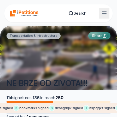
Skip to main content
Search
Share
Transportation & Infrastructure
NE BRZE OD ZIVOTA!!!
114
signatures
·
136
to reach
250
signed
bookmarks signed
dxoagdqik signed
iflijsqqxz signed
B
D
I
Y
Anonymous
Started by