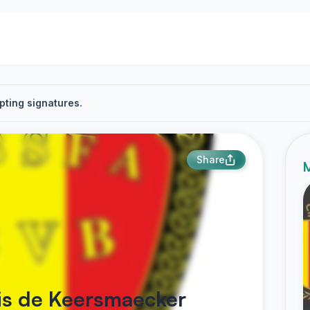
pting signatures.
Share
M
is de Keersmaecker