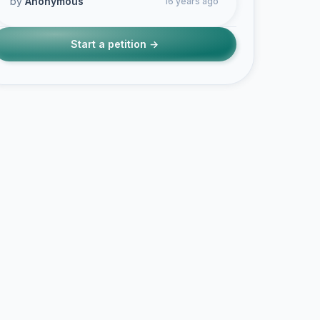
by
Anonymous
16 years ago
Start a petition →