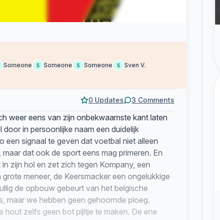
Someone
Someone
Someone
Sven V.
S
S
S
0 Updates
3 Comments
ich weer eens van zijn onbekwaamste kant laten
l door in persoonlijke naam een duidelijk
 een signaal te geven dat voetbal niet alleen
, maar dat ook de sport eens mag primeren. En
t in zijn hol en zet zich tegen Kompany, een
 grote meneer, de Keersmacker een ongelukkige
knullig de opbouw gebeurt van het belgische
s, maar we hebben geen gehoornde ploeg.
hout zelfs geen bot pijltje te maken. De ene