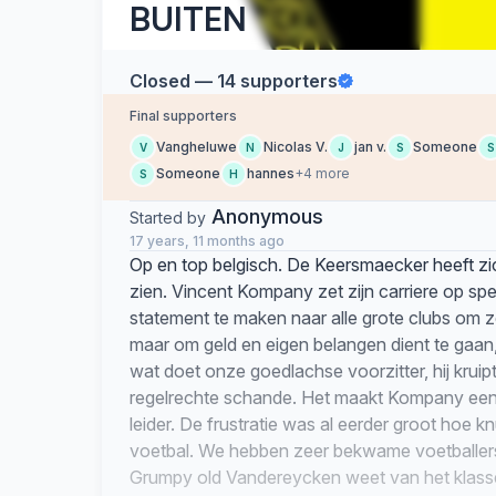
BUITEN
Closed — 14 supporters
Final supporters
Vangheluwe
Nicolas V.
jan v.
Someone
V
N
J
S
S
Someone
hannes
+4 more
S
H
Anonymous
Started by
17 years, 11 months ago
Op en top belgisch. De Keersmaecker heeft z
zien. Vincent Kompany zet zijn carriere op spe
statement te maken naar alle grote clubs om zo
maar om geld en eigen belangen dient te gaan
wat doet onze goedlachse voorzitter, hij kruip
regelrechte schande. Het maakt Kompany een
leider. De frustratie was al eerder groot hoe 
voetbal. We hebben zeer bekwame voetballer
Grumpy old Vandereycken weet van het klasse 