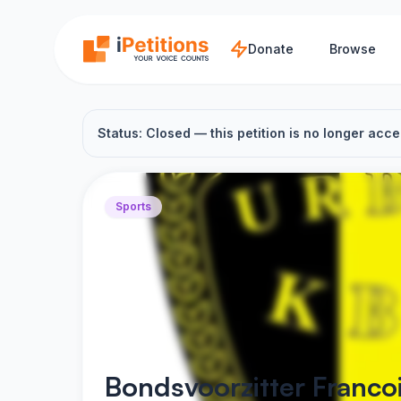
Skip to main content
Donate
Browse
Status: Closed — this petition is no longer acce
Sports
Bondsvoorzitter Franco