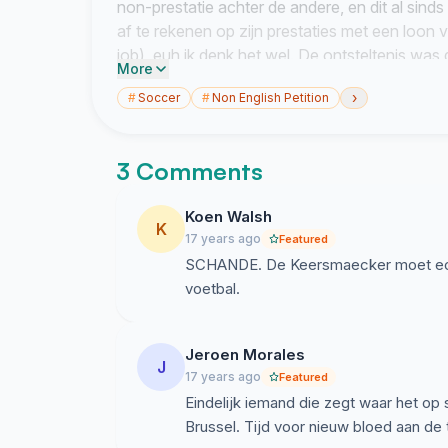
non-prestatie achter de andere, en dit al sinds
af te rekenen op zijn prestaties met een loon
job), euh ik denk het wel. De ontsteltenis wa
More
hoofdrolspeler in deze redevoering bekend ma
›
#
Soccer
#
Non English Petition
een paar jaar langer mag aanklooien. En dit terw
Advocaat zich publiekelijk kandidaat stellen v
bijstellen naar belgische maatstaven). Hoe re
3 Comments
het bij bekwaam bestuur. Met uw handtekenin
toekomst. PS: ik zou het waarderen als iemand
Koen Walsh
vrienden, zelf ben ik niet genoeg frans machtig
K
17 years ago
Featured
SCHANDE. De Keersmaecker moet echt
voetbal.
Jeroen Morales
J
17 years ago
Featured
Eindelijk iemand die zegt waar het op 
Brussel. Tijd voor nieuw bloed aan de 