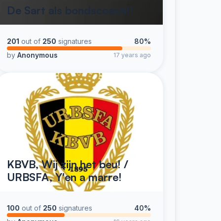
De Sart als bondscoach!!
201
out of
250
signatures
80%
by
Anonymous
17 years ago
KBVB, Wij zijn het beu! /
URBSFA, Y'en a marre!
100
out of
250
signatures
40%