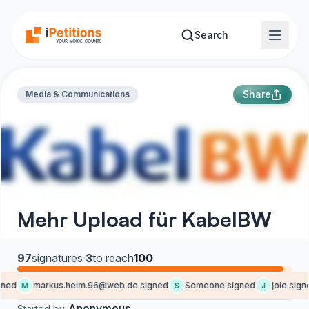
Skip to main content
Search
Share
Media & Communications
Mehr Upload für KabelBW
97
signatures
·
3
to reach
100
ned
markus.heim.96@web.de signed
Someone signed
jole signe
M
S
J
Anonymous
Started by