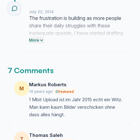
July 22, 2014
The frustration is building as more people
share their daily struggles with these
inadequate speeds. I have started drafting
a direct letter to the company to explain
More
why these limitations are holding us all
back.
7 Comments
Markus Roberts
M
14 years ago
Featured
1 Mbit Upload ist im Jahr 2015 echt ein Witz.
Man kann kaum Bilder verschicken ohne
dass alles hängt.
Thomas Saleh
T