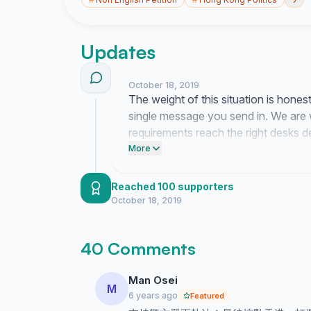
Updates
October 18, 2019
The weight of this situation is hones
single message you send in. We are 
requirements reach the right desks d
have come this far because we refuse
More
forward.
Reached 100 supporters
October 18, 2019
40 Comments
Man Osei
M
6 years ago
Featured