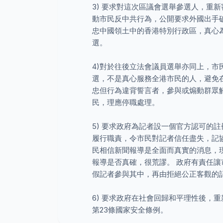
3) 要求對這次區議會選舉參選人，重
動市民反中共行為，公開要求外國出手
忠中國領土中的香港特別行政區，真心
選。
4)對於往後立法會議員選舉亦同上，
選，不是真心服務全港市民的人，避免在
忠但行為違背誓言者，參與或煽動群眾
民，理應停職處理。
5) 要求政府為記者設一個官方認可的
履行職責，令市民對記者信任盡失，記
民相信新聞報導是全面而真實的消息，
報導是否真確，很荒謬。 政府有責任
假記者參與其中，再由拒絕公正客觀的
6) 要求政府在社會回歸和平理性後，
第23條國家安全條例。