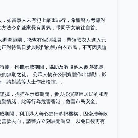
年人，如當事人未有犯上嚴重罪行，希望警方考慮對
此方法令多些家長有勇氣，帶同子女前往自首。
擴大調查範圍，徹查有個別議員，帶領黑衣人進入元
公正對待當日參與毆鬥的黑/白衣市民，不可因輿論
或證據，拘捕示威期間，協助及教唆他人參與破壞、
法的無恥之徒。 公眾人物在公開媒體作出煽動，影
行，請對該等人士作出檢控。。
或證據，拘捕在示威期間，參與扮演當區居民的和理
仇警情緒，此等行為危害香港，危害市民安全。
示威期間，利用港人善心進行募捐機構，因牽涉善款
開善款去向，請警方立刻展開調查，以免日後再有