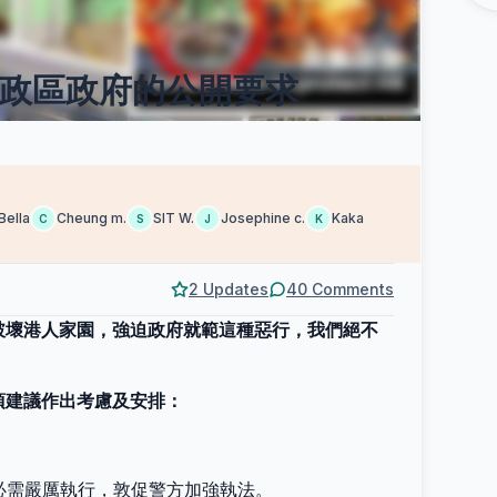
政區政府的公開要求
Bella
Cheung m.
SIT W.
Josephine c.
Kaka
C
S
J
K
2 Updates
40 Comments
破壞港人家園，強迫政府就範這種惡行，我們絕不
項建議作出考慮及安排：
府必需嚴厲執行，敦促警方加強執法。