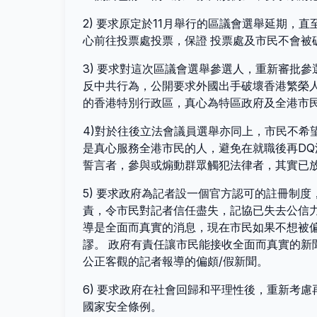
2) 要求原定於11月舉行的區議會選舉延期，
心前往投票處投票，保證 投票處及市民不會被
3) 要求對這次區議會選舉參選人，重新審批
反中共行為，公開要求外國出手破壞香港繁榮
的香港特別行政區，真心為特區政府及全港市
4)對於往後立法會議員選舉亦同上，市民不希
是真心服務全港市民的人，避免在就職後再DQ
誓言者，參與或煽動群眾觸犯法律者，其實已
5) 要求政府為記者設一個官方認可的註冊制
責，令市民對記者信任盡失，記協已失去公信力
導是全面而真實的消息，現在市民如果不想被
謬。 政府有責任讓市民能接收全面而真實的新
公正客觀的記者報導的偏頗/假新聞。
6) 要求政府在社會回歸和平理性後，重新考
國家安全條例。