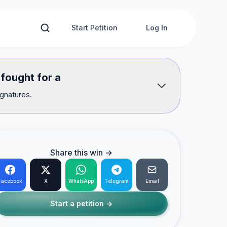
Start Petition
Log In
fought for a
ignatures.
Share this win →
Facebook
X
WhatsApp
Telegram
Email
Start a petition →