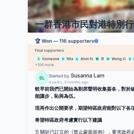
一群香港市民對港特別行
🏆 Won — 116 supporters
Final supporters
Someone
Rita
Alvin N.
華
Wong O.
S
R
A
華
W
B
+106 more
Susanna Lam
Started by
SL
6 years, 9 months ago
較早前我們已開始為割席聲明收集簽各，對於
能讓步，恥與為伍。
現再作出公開要求，期望特區政府能對以下各
希望特區政府考慮實行以下建議
1) 關於已訂立的《禁止蒙面規例》，要求政