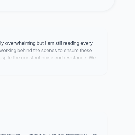
tly overwhelming but I am still reading every
working behind the scenes to ensure these
espite the constant noise and resistance. We
 to stay silent and that remains the only way