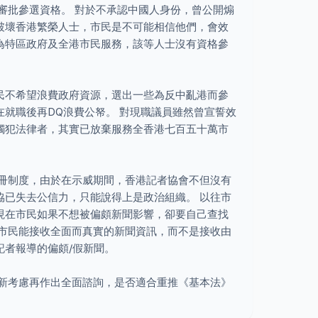
新審批參選資格。 對於不承認中國人身份，曾公開煽
破壞香港繁榮人士，市民是不可能相信他們，會效
為特區政府及全港市民服務，該等人士沒有資格參
市民不希望浪費政府資源，選出一些為反中亂港而參
就職後再DQ浪費公帑。 對現職議員雖然曾宣誓效
觸犯法律者，其實已放棄服務全香港七百五十萬市
註冊制度，由於在示威期間，香港記者協會不但沒有
協已失去公信力，只能說得上是政治組織。 以往市
現在市民如果不想被偏頗新聞影響，卻要自己查找
讓市民能接收全面而真實的新聞資訊，而不是接收由
記者報導的偏頗/假新聞。
重新考慮再作出全面諮詢，是否適合重推《基本法》