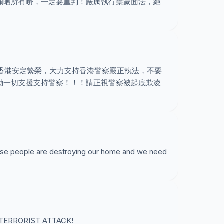
爛晒所有嘢，一定要重判！嚴厲執行禁蒙面法，絕
定香港安定繁榮，大力支持香港警察嚴正執法，不要
動一切支援支持警察！！！請正視警察被起底欺凌
hese people are destroying our home and we need
's a TERRORIST ATTACK!