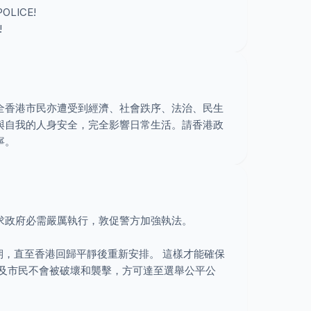
POLICE!
!
全香港市民亦遭受到經濟、社會跌序、法治、民生
與自我的人身安全，完全影響日常生活。請香港政
寧。
要求政府必需嚴厲執行，敦促警方加強執法。
延期，直至香港回歸平靜後重新安排。 這樣才能確保
處及市民不會被破壞和襲擊，方可達至選舉公平公