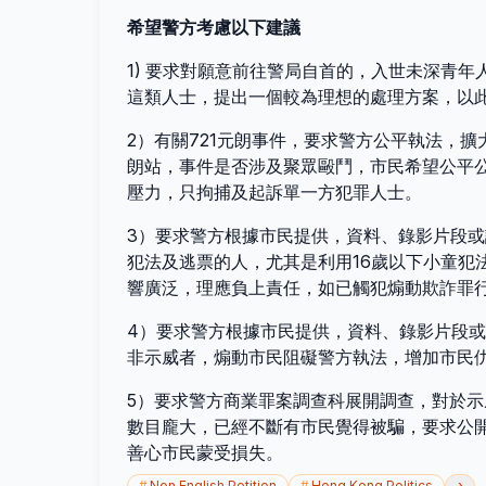
希望警方考慮以下建議
1) 要求對願意前往警局自首的，入世未深青
這類人士，提出一個較為理想的處理方案，以
2）有關721元朗事件，要求警方公平執法，
朗站，事件是否涉及聚眾毆鬥，市民希望公平
壓力，只拘捕及起訴單一方犯罪人士。
3）要求警方根據市民提供，資料、錄影片段
犯法及逃票的人，尤其是利用16歲以下小童犯
響廣泛，理應負上責任，如已觸犯煽動欺詐罪
4）要求警方根據市民提供，資料、錄影片段
非示威者，煽動市民阻礙警方執法，增加市民
5）要求警方商業罪案調查科展開調查，對於
數目龐大，已經不斷有市民覺得被騙，要求公
善心市民蒙受損失。
›
#
Non English Petition
#
Hong Kong Politics