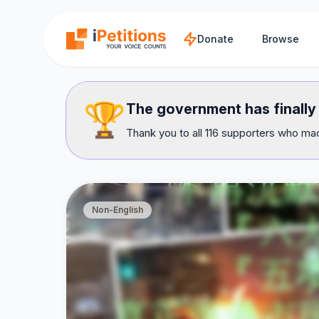
Skip to main content
Donate
Browse
🏆
The government has finall
Thank you to all 116 supporters who mad
Non-English