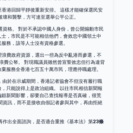
直至香港回歸平靜後重新安排。 這樣才能確保選民安
破壞和襲擊，方可達至選舉公平公正。
參選資格。 對於不承認中國人身份，曾公開煽動市民
人士，市民是不可能相信他們，會效忠中國領土中
民服務，該等人士沒有資格參選。
望浪費政府資源，選出一些為反中亂港而參選，不
浪費公帑。 對現職議員雖然曾宣誓效忠但行為違背
放棄服務全香港七百五十萬市民，理應停職處理。
度，由於在示威期間，香港記者協會不但沒有履行職
，只能說得上是政治組織。 以往市民相信新聞報
偏頗新聞影響，卻要自己查找報導是否真確，很荒
聞資訊，而不是接收由假記者參與其中，再由拒絕
慮再作出全面諮詢，是否適合重推《基本法》第
23條