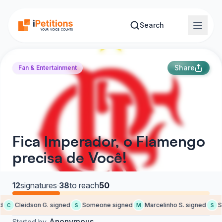
Skip to main content
Search
Share
Fan & Entertainment
Fica Imperador, o Flamengo
precisa de Você!
12
signatures
·
38
to reach
50
Cleidson G. signed
Someone signed
Marcelinho S. signed
So
C
S
M
S
Anonymous
Started by