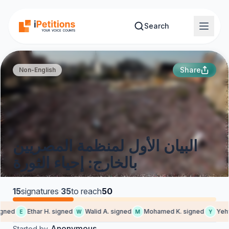
Skip to main content
Search
Share
Non-English
البيان الأول لمنظمة المصريين
بالخارج: إحياء الثورة
15
signatures
·
35
to reach
50
gned
Ethar H. signed
Walid A. signed
Mohamed K. signed
Yehya
E
W
M
Y
Anonymous
Started by