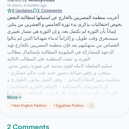
14 years, 6 months ago
0 Updates
2 Comments
أعربت منظمة المصريين بالخارج عن استيائها لمطالبة البعض
بخوض احتفاليات بذكرى بدء ثورة الخامس و العشرين من يناير.
إيماناً بأن الثورة لم تكتمل بعد، و إن الثورة هي مسار تغييري
سيستغرق وقت طويل، و إكراماً لدماء شهدائنا الذين لم ينالوا
القصاص من منتهكيهم بعد فإن منظمة المصريين بالخارج تؤيد
الدعوة للمشاركة في المليونية المطالبة بإستكمال مطالب
الثورة. و تشدد المنظمة على المطالب التالية
تسليم السلطة كامله لقوى مدنية، في صورة رئيس مدني
منتخب و رفض صياغة دستور جديد تحت حكم عسكري -
محاسبة رموز النظام السابق - وقف العمل بقانون الطوارئ و
كل التشريعات الاستثنائية - الإيقاف الفوري للمحاكمات
العسكريه للمدنيين - تحويل كل المدنيين المحاكمين عسكرياً
More
لمحاكم مدنية و الإفراج عن كل سجناء الرأي - عدم المشاركة
›
#
Non English Petition
#
Egyptian Politics
في أي إحتفاليات إكراماً لذكرى الشهداء و حتى يتم محاسبة
المسؤلين - تكريم الشهداء / عائلات الشهداء شكراً و تقديرا
لتضحياتهم - تطهير إعلام الدولة / وزارة الإعلام من المحرضين
2 Comments
و الإنحيازيه - تطهير و إصلاح وزارة الداخلية و وضع ضوابط