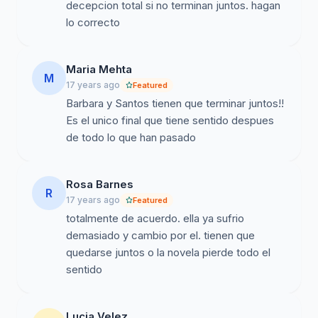
decepcion total si no terminan juntos. hagan
su hija. Saludos, La audiencia fiel de Santos y Barbara
lo correcto
Maria Mehta
M
17 years ago
Featured
Barbara y Santos tienen que terminar juntos!!
Es el unico final que tiene sentido despues
de todo lo que han pasado
Rosa Barnes
R
17 years ago
Featured
totalmente de acuerdo. ella ya sufrio
demasiado y cambio por el. tienen que
quedarse juntos o la novela pierde todo el
sentido
Lucia Velez