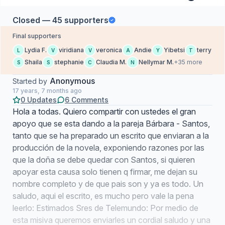
Closed — 45 supporters
Final supporters
Lydia F.
viridiana
veronica
Andie
Yibetsi
terry
L
V
V
A
Y
T
Shaila
stephanie
Claudia M.
Nellymar M.
+35 more
S
S
C
N
Anonymous
Started by
17 years, 7 months ago
0 Updates
6 Comments
Hola a todas. Quiero compartir con ustedes el gran
apoyo que se esta dando a la pareja Bárbara - Santos,
tanto que se ha preparado un escrito que enviaran a la
producción de la novela, exponiendo razones por las
que la doña se debe quedar con Santos, si quieren
apoyar esta causa solo tienen q firmar, me dejan su
nombre completo y de que pais son y ya es todo. Un
saludo, aqui el escrito, es mucho pero vale la pena
leerlo: Estimados Sres de Telemundo: Por medio de
esta misiva queremos enviarles un cordial saludo y una