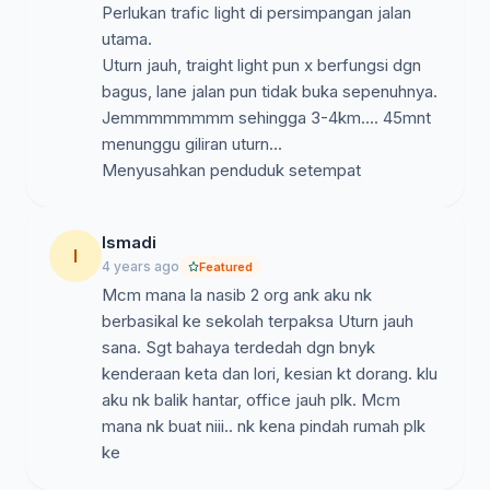
Perlukan trafic light di persimpangan jalan
utama.
Uturn jauh, traight light pun x berfungsi dgn
bagus, lane jalan pun tidak buka sepenuhnya.
Jemmmmmmmm sehingga 3-4km.... 45mnt
menunggu giliran uturn...
Menyusahkan penduduk setempat
Ismadi
I
4 years ago
Featured
Mcm mana la nasib 2 org ank aku nk
berbasikal ke sekolah terpaksa Uturn jauh
sana. Sgt bahaya terdedah dgn bnyk
kenderaan keta dan lori, kesian kt dorang. klu
aku nk balik hantar, office jauh plk. Mcm
mana nk buat niii.. nk kena pindah rumah plk
ke