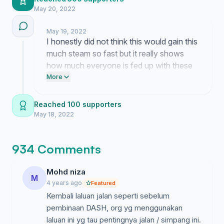
closure is for us.
May 20, 2022
May 19, 2022
I honestly did not think this would gain this
much steam so fast but it really shows
how much everyone is fed up with these
constant road closures. Seeing all these
More
people coming together to protect our
daily route to school makes me feel like
Reached 100 supporters
maybe we actually have a shot at fixing
May 18, 2022
this mess once and for all.
934 Comments
Mohd niza
M
4 years ago
Featured
Kembali laluan jalan seperti sebelum
pembinaan DASH, org yg menggunakan
laluan ini yg tau pentingnya jalan / simpang ini.