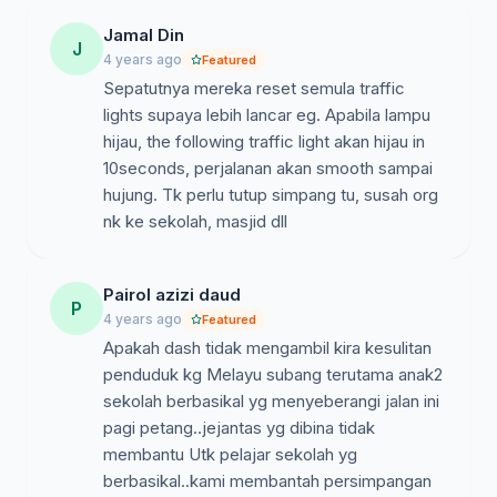
Jamal Din
J
4 years ago
Featured
Sepatutnya mereka reset semula traffic
lights supaya lebih lancar eg. Apabila lampu
hijau, the following traffic light akan hijau in
10seconds, perjalanan akan smooth sampai
hujung. Tk perlu tutup simpang tu, susah org
nk ke sekolah, masjid dll
Pairol azizi daud
P
4 years ago
Featured
Apakah dash tidak mengambil kira kesulitan
penduduk kg Melayu subang terutama anak2
sekolah berbasikal yg menyeberangi jalan ini
pagi petang..jejantas yg dibina tidak
membantu Utk pelajar sekolah yg
berbasikal..kami membantah persimpangan