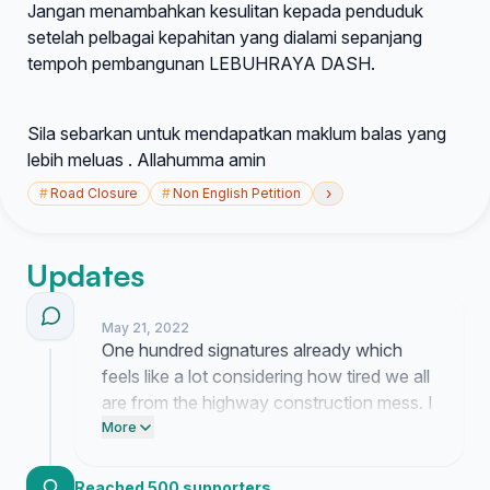
Jangan menambahkan kesulitan kepada penduduk
setelah pelbagai kepahitan yang dialami sepanjang
tempoh pembangunan LEBUHRAYA DASH.
Sila sebarkan untuk mendapatkan maklum balas yang
lebih meluas . Allahumma amin
›
#
Road Closure
#
Non English Petition
Updates
May 21, 2022
One hundred signatures already which
feels like a lot considering how tired we all
are from the highway construction mess. I
just stared at the screen for a minute
More
because it is actually happening and
people really do get how annoying this
Reached 500 supporters