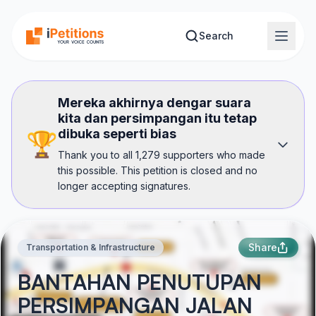
Skip to main content
Search
Mereka akhirnya dengar suara
kita dan persimpangan itu tetap
dibuka seperti bias
🏆
Thank you to all 1,279 supporters who made
this possible. This petition is closed and no
longer accepting signatures.
Share
Transportation & Infrastructure
BANTAHAN PENUTUPAN
PERSIMPANGAN JALAN