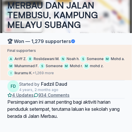
MERBAU DAN JALAN
TEMBUSU, KAMPUNG
MELAYU SUBANG
🏆 Won — 1,279 supporters
Final supporters
Ariff Z.
Roslidawani M.
Noah h.
Someone
Mohd a.
A
R
N
S
M
Muhammad F.
Someone
Mohd r.
mohd z.
M
S
M
M
Ikuramu K.
+1,269 more
I
Fadzil Daud
Started by
FD
4 years, 2 months ago
4 Updates
934 Comments
Persimpangan ini amat penting bagi aktiviti harian
penduduk setempat, terutama laluan ke sekolah yang
berada di Jalan Merbau.