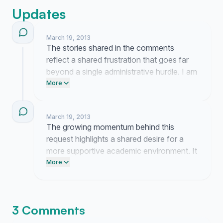
Updates
March 19, 2013
The stories shared in the comments
reflect a shared frustration that goes far
beyond a single administrative hurdle. I am
currently organizing these accounts to
More
ensure a clear and professional
presentation when we finally bring this
March 19, 2013
matter to the attention of the cultural
The growing momentum behind this
attaché.
request highlights a shared desire for a
more supportive academic environment. It
is clear that many colleagues are facing
More
similar challenges and seeking a
constructive path forward together.
3 Comments