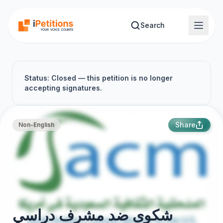
Skip to main content
Search
Status: Closed — this petition is no longer
accepting signatures.
Share
Non-English
شكوى ضد مشرف دراسي