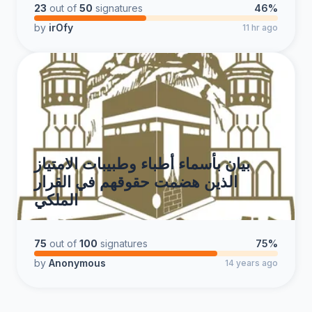
23
out of
50
signatures
46%
by
irOfy
11 hr ago
بيان بأسماء أطباء وطبيبات الامتياز
الذين هضمت حقوقهم في القرار
الملكي
75
out of
100
signatures
75%
by
Anonymous
14 years ago