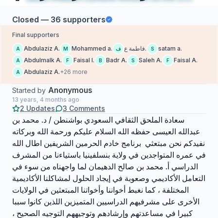
Closed — 36 supporters
Final supporters
Abdulaziz A.
Mohammed a.
فاطمة ع.
satam a.
A
M
ف
S
Abdulmalk A.
Faisal I.
Badr A.
Saleh A.
Faisal A.
A
F
B
S
F
Abdulaziz A.
+26 more
A
Anonymous
Started by
13 years, 4 months ago
2 Updates
3 Comments
سعادة الملحق الثقافي السعودي بواشنطن / د. محمد بن
عبدالله العيسى حفظه الله السلام عليكم ورحمة الله وبركاته
نفيدكم نحن مبتعثي برنامج خادم الحرمين الشريفين اطال الله
في عمره المتواجدين في ولاية بنسلفينيا باستياءنا من المشرف
الدراسي أ. محمد بن صالح الدهيمان لما واجهناه من سوء في
التعامل الأكاديمي وصعوبة في إيجاد الحلول لمشاكلنا الأكاديمية
المختلفة ، كما نغبط أخواننا وأخواتنا المبتعثين في الولايات
الأخرى على مشرفيهم الدراسيين المتميزين اللذين كانوا سببا
كبيرا في مساعدتهم وإرشادهم وتوجيههم التوجيه الصحيح ،