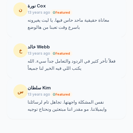
نورة Cox
ن
13 years ago
Featured
معاناة حقيقية ماحد حاس فيها. يا ليت يغيرونه
باسرع وقت تعبنا من هالوضع
خالد Webb
خ
13 years ago
Featured
فعلاً تأخر كثير في الردود والتعامل جداً سيء. الله
يكتب اللي فيه الخير لنا جميعاً
سلطان Kim
س
13 years ago
Featured
نفس المشكلة واجهتها. تجاهل تام لرسائلنا
وايميلاتنا. مو مقدر اننا مبتعثين ونحتاج توجيه