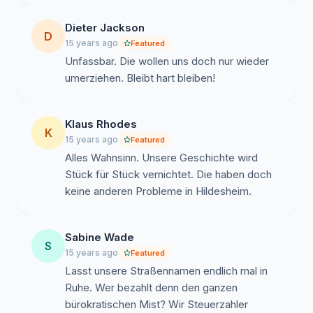
Wir rufen jeden Bürger aus Stadt und Landkreis
Hildesheim auf, uns zu unterstützen.
Dieter Jackson
D
Unterschreiben Sie die Online-Petition und helfen sie
15 years ago
Featured
mit, die Namen der Agnes-Miegel-Straßen im Landkreis
Unfassbar. Die wollen uns doch nur wieder
Hildesheim zu erhalten.
umerziehen. Bleibt hart bleiben!
Klaus Rhodes
Achtung! Aus technischen Gründen haben wir
K
15 years ago
Featured
das Petitions-Portal gewechselt. Sollte Sie
Alles Wahnsinn. Unsere Geschichte wird
bereits auf dem alten Portal diese Petition
Stück für Stück vernichtet. Die haben doch
unterzeichnet haben, so ist eine erneute
keine anderen Probleme in Hildesheim.
Unterzeichnung auf diesem Portal nicht mehr
nötig. Ihre Unterschrift liegt uns dann bereits vor.
Bisherige Unterzeichner (altes Portal): 120
Sabine Wade
S
15 years ago
Featured
Lasst unsere Straßennamen endlich mal in
Weitere Informationen unter
http://www.npd-
Ruhe. Wer bezahlt denn den ganzen
oberweser.de
bürokratischen Mist? Wir Steuerzahler