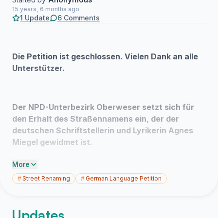
15 years, 6 months ago
1 Update
6 Comments
Die Petition ist geschlossen. Vielen Dank an alle
Unterstützer.
D
er NPD-Unterbezirk Oberweser setzt sich für
den Erhalt des Straßennamens ein, der der
deutschen Schriftstellerin und Lyrikerin Agnes
Miegel gewidmet ist.
More
Derzeit sammelt das links faschistische „Projekt-
#
Street Renaming
#
German Language Petition
Farbenfroh“ Unterschriften für eine Umbenennung. Wir
sprechen uns dagegen aus! Zusammen mit den freien
Kräften der Kameradschaft Hildesheim, wollen wir alles
Updates