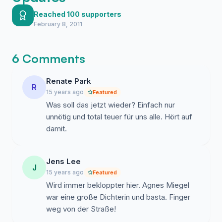
tun, um die Agnes-Miegel-Straße zu erhalten.
Wenn es zu einer Umbenennung kommt, werden
Reached 100 supporters
February 8, 2011
immense Kosten entstehen. Nicht nur der
kostenpflichtige Verwaltungsaufwand, durch das
ändern von Personalausweisen, Fahrzeugpapieren und
6 Comments
Grundbucheinträge kommt auf die betroffenen
Bewohner der Agnes-Miegel-Straße zu. Nein, es
Renate Park
werden auch Straßenkarten, Navigationsgeräte,
R
15 years ago
Featured
Adressaufkleber und vieles mehr geändert werden
Was soll das jetzt wieder? Einfach nur
müssen.
unnötig und total teuer für uns alle. Hört auf
damit.
Doch in erster Linie müssen wir den Namen dieser
Straße erhalten, weil Agnes Miegel eine deutsche
Schriftstellerin gewesen ist. Sie ist eine Heimatdichterin,
Jens Lee
J
und als solche für den gesamten deutschsprachigen
15 years ago
Featured
Raum von historischer Bedeutung. Besonders für die
Wird immer bekloppter hier. Agnes Miegel
aus Ostpreußen vertriebenen Deutschen hat sie einen
war eine große Dichterin und basta. Finger
hohen Identifikationswert.
weg von der Straße!