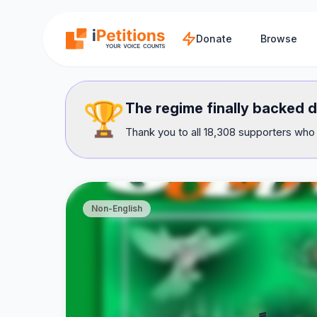
Skip to main content
Donate
Browse
🏆
The regime finally backed 
Thank you to all 18,308 supporters who 
Non-English