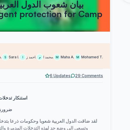
بيان شعوب الدول العربي
rgent protection for Camp
q
.
Sara I.
احمد ز.
محمد ا.
Maha A.
Mohamed T.
S
ا
م
M
M
6 Updates
29 Comments
استنكار تدخلات
ضرورة 
لقد ضاقت الدول العربية شعوبا وحكومات ذرعا بتدخلات
وتسعى الى وضع حد لهذه التدخلات المدمرة والتي