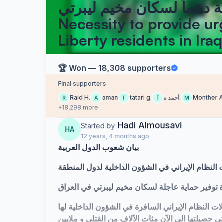
ة دعماً لسكان مخيم ليبرتي
Necessity to provide u
Liberty residents in Ira
🏆 Won — 18,308 supporters
Final supporters
Raid H.
aman
tatari g.
أحمد ه.
Monther A
R
A
T
أ
M
+18,298 more
Hadi Almousavi
Started by
HA
12 years, 4 months ago
بيان شعوب الدول العربية
 النظام الإيراني في الشؤون الداخلية لدول المنطقة
توفير حماية عاجلة لسكان مخيم ليبرتي في العراق
 النظام الإيراني السافرة في الشؤون الداخلية لها
 حصيلتها الى الآن مئات الآلاف من القتلى و ملايين