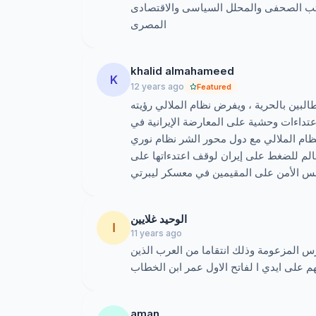
تب الصحفى والمحلل السياسى والاقتصادى
protection more necessary than ever before. 
المصرى
are, as highlighted by the UN and US, ‘prote
and ‘people of concern’ as stipulated by the 
khalid almahameed
1. Urgent action to release the 7 hostages ab
K
12 years ago
Featured
2. Guaranteeing protection of all Liberty reside
طالبين بالحرية ، ويفرض نظام الملالي رؤيته
Iraq
اعتداءات وحشية على المعارضة الإيرانية في
ظام الملالي مع دول محور الشر نظام نوري
3. Referring the 1 Sep 2013 crime against huma
عالم للضغط على إيران لوقف اعتدءاتها على
order to carry out an independent probe and p
جلس الأمن على المقيمين في معسكر ليبرتي
الوحيد غلايين
ا
11 years ago
رس المزعومة وذلك انتقاما من العرب الذين
 على ايدي ا لفاتح الاول عمر ابن الخطاب
aman