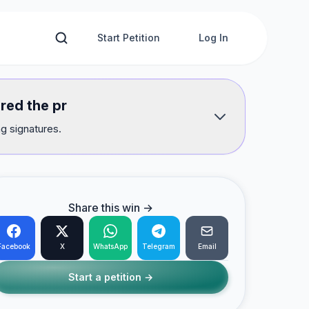
Start Petition
Log In
red the pr
g signatures.
Share this win →
Facebook
X
WhatsApp
Telegram
Email
Start a petition →