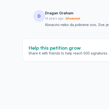
Članom 4. stav 1. Zakona o obligacionim odnos
odnosa i ostvarivanju prava i obaveza iz tih 
Dragan Graham
savjesnosti i poštenja.
D
14 years ago
Featured
Članom 8. stav 1. Zakona o obligacionim odnos
Konacno neko da pokrene ovo. Sve je 
dvostrano obaveznih ugovora strane se pridrž
davanja.
Odredbom člana 16. Zakona o obligacionim od
Help this petition grow
odnose koji se uređuju drugim posebnim zako
Share it with friends to help reach 500 signatures.
koja nijesu uređena tim zakonima.
Odredbom člana 16. Zakona o obligacionim o
koje se odnose na ugovore shodno primjenjuju
Načelo zakonitosti (član 145. Ustava), predsta
je povezano sa načelom vladavine prava, koje
prava (član 1 stav 2) i da je vlast ograničena
Posljedica ovakvih ustavnih određenja je da s