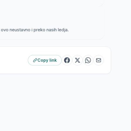
ima propisano je da, u zasnivanju obligacionih
odnosa strane su dužne da se pridržavaju načela
ima propisano je da, u zasnivanju i ispunjenju
ovo neustavno i preko nasih ledja.
avaju načela jednake vrijednosti uzajamnih
nosima propisano je da se na obligacione
Copy link
nima primjenjuju odredbe ovog zakona u pitanjima
dnosima propisano je da se odredbe ovog zakona
 i na druge pravne poslove.
vlja jedno od osnovnih ustavnih načela i direktno
 utvrđuje da je država zasnovana na vladavini
 Ustavom i zakonom (član 11 stav 3).
u organi vlasti vezani Ustavom i zakonom, kako u