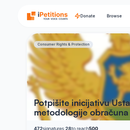
Skip to main content
Donate
Browse
Consumer Rights & Protection
Potpišite inicijativu U
metodologije obračuna c
472
signatures
·
28
to reach
500