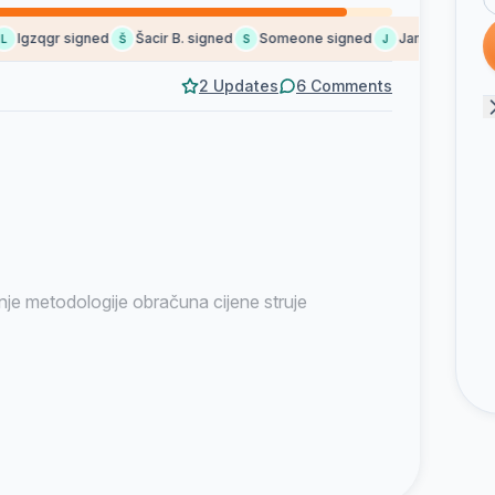
lgzqgr signed
Šacir B. signed
Someone signed
James signed
Š
S
J
S
2 Updates
6 Comments
nje metodologije obračuna cijene struje
re, podnosim: