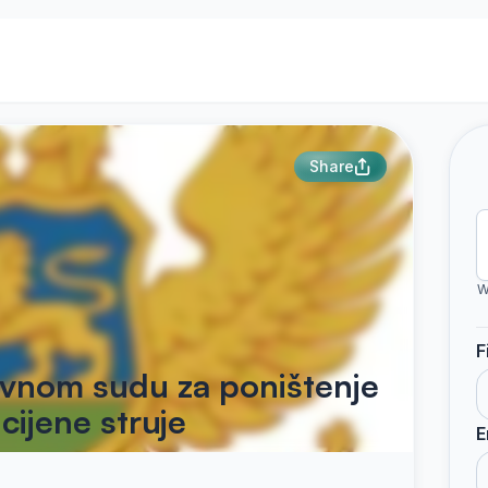
Share
W
F
stavnom sudu za poništenje
ijene struje
E