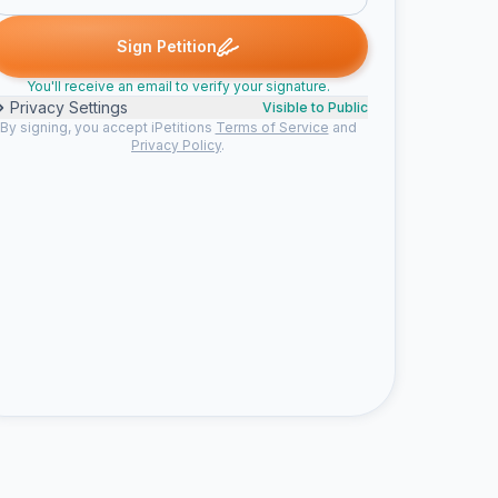
Sinan signed
Angelica signed
Stefan Č. signed
Vuk signed
M
A
S
V
M
Sign Petition
You'll receive an email to verify your signature.
Privacy Settings
Visible to Public
By signing, you accept iPetitions
Terms of Service
and
Privacy Policy
.