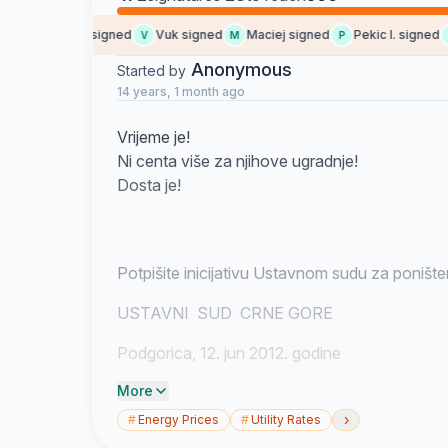
Stefan Č. signed
Vuk signed
Maciej signed
Pekic I. signed
S
V
M
P
L
Anonymous
Started by
14 years, 1 month ago
Vrijeme je!
Ni centa više za njihove ugradnje!
Dosta je!
Potpišite inicijativu Ustavnom sudu za ponište
USTAVNI SUD CRNE GORE
Podgorica, 12. jun 2012. godine
More
Na osnovu člana 150. stav 1. Ustava Crne Go
›
#
Energy Prices
#
Utility Rates