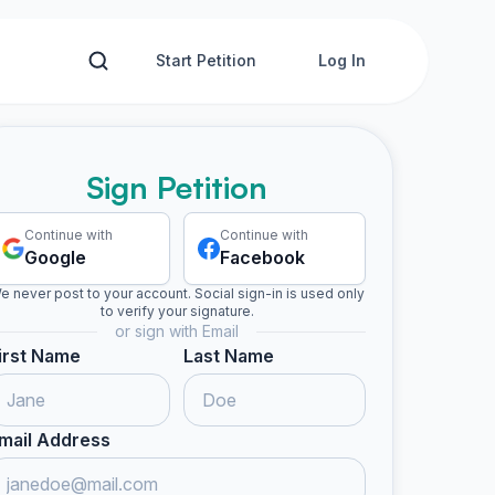
Start Petition
Log In
Sign Petition
Continue with
Continue with
Google
Facebook
e never post to your account. Social sign-in is used only
to verify your signature.
or sign with Email
irst Name
Last Name
mail Address