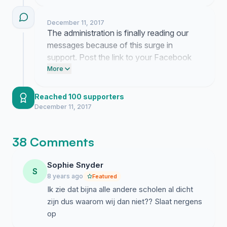
attendance. Tell your classmates to sign
this form before the commute becomes
December 11, 2017
impossible tomorrow morning.
The administration is finally reading our
messages because of this surge in
support. Post the link to your Facebook
timeline and text three classmates right
More
now to keep the pressure on for an official
decision.
Reached 100 supporters
December 11, 2017
38 Comments
Sophie Snyder
S
8 years ago
Featured
Ik zie dat bijna alle andere scholen al dicht
zijn dus waarom wij dan niet?? Slaat nergens
op