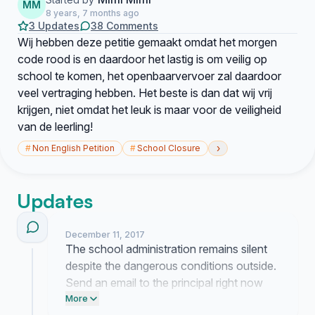
MM
8 years, 7 months ago
3 Updates
38 Comments
Wij hebben deze petitie gemaakt omdat het morgen
code rood is en daardoor het lastig is om veilig op
school te komen, het openbaarvervoer zal daardoor
veel vertraging hebben. Het beste is dan dat wij vrij
krijgen, niet omdat het leuk is maar voor de veiligheid
van de leerling!
›
#
Non English Petition
#
School Closure
Updates
December 11, 2017
The school administration remains silent
despite the dangerous conditions outside.
Send an email to the principal right now
demanding they prioritize our safety over
More