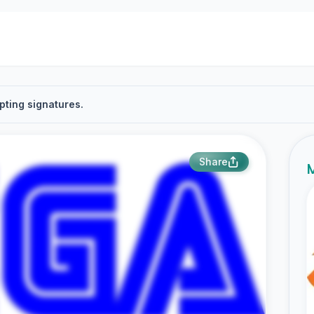
pting signatures.
Share
M