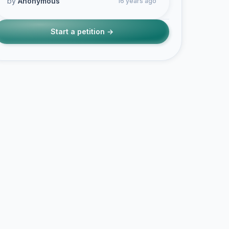
by
Anonymous
16 years ago
Start a petition →