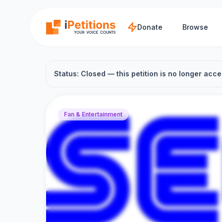
Skip to main content
Donate
Browse
Status: Closed — this petition is no longer acce
Fan & Entertainment