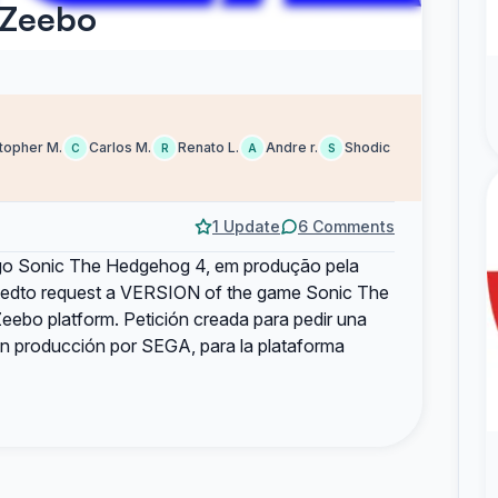
 Zeebo
topher M.
Carlos M.
Renato L.
Andre r.
Shodic
C
R
A
S
1 Update
6 Comments
go Sonic The Hedgehog 4, em produção pela
atedto request a VERSION of the game Sonic The
eebo platform. Petición creada para pedir una
 producción por SEGA, para la plataforma