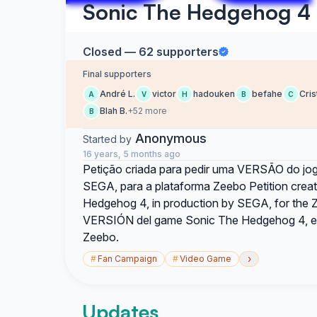
Sonic The Hedgehog 4
Closed — 62 supporters
Final supporters
André L.
victor
hadouken
befahe
Cris
A
V
H
B
C
Blah B.
+52 more
B
Anonymous
Started by
16 years, 5 months ago
Petição criada para pedir uma VERSÃO do jo
SEGA, para a plataforma Zeebo Petition cre
Hedgehog 4, in production by SEGA, for the Z
VERSIÓN del game Sonic The Hedgehog 4, en
Zeebo.
›
#
Fan Campaign
#
Video Game
Updates