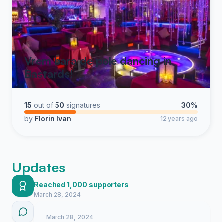
Vrem bara de pole dancing in
Bastards!
15
out of
50
signatures
30%
by
Florin Ivan
12 years ago
Updates
Reached 1,000 supporters
March 28, 2024
March 28, 2024