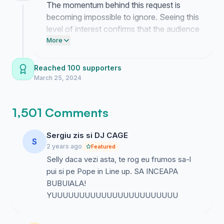
The momentum behind this request is
becoming impossible to ignore. Seeing this
level of interest confirms that the audience
truly wants to see this performance
More
happen.
Reached 100 supporters
March 25, 2024
1,501 Comments
Sergiu zis si DJ CAGE
S
2 years ago
Featured
Selly daca vezi asta, te rog eu frumos sa-l
pui si pe Pope in Line up. SA INCEAPA
BUBUIALA!
YUUUUUUUUUUUUUUUUUUUUUUU