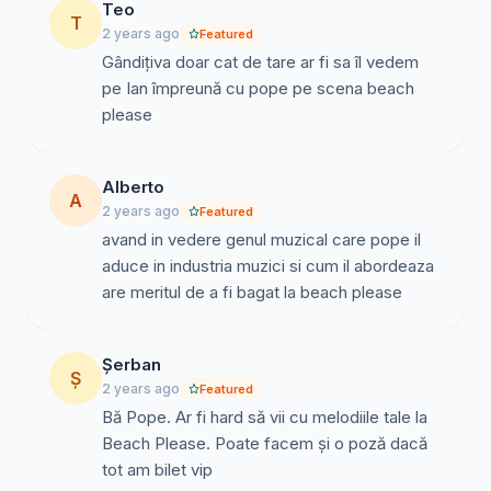
Teo
T
2 years ago
Featured
Gândițiva doar cat de tare ar fi sa îl vedem
pe Ian împreună cu pope pe scena beach
please
Alberto
A
2 years ago
Featured
avand in vedere genul muzical care pope il
aduce in industria muzici si cum il abordeaza
are meritul de a fi bagat la beach please
Șerban
Ș
2 years ago
Featured
Bă Pope. Ar fi hard să vii cu melodiile tale la
Beach Please. Poate facem și o poză dacă
tot am bilet vip