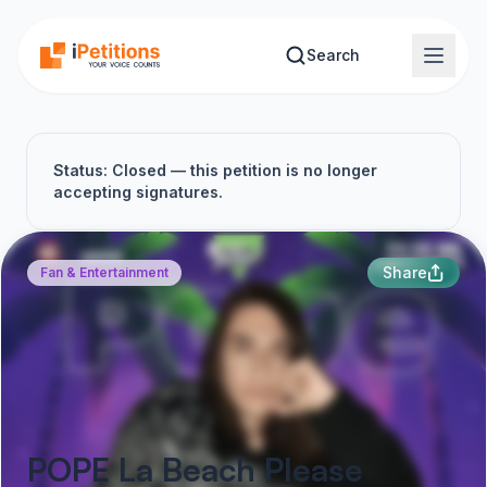
Skip to main content
Search
Status: Closed — this petition is no longer
accepting signatures.
Share
Fan & Entertainment
POPE La Beach Please