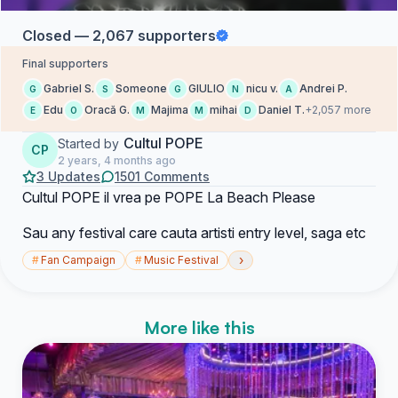
Closed — 2,067 supporters
Final supporters
Gabriel S.
Someone
GIULIO
nicu v.
Andrei P.
G
S
G
N
A
Edu
Oracă G.
Majima
mihai
Daniel T.
+2,057 more
E
O
M
M
D
Cultul POPE
Started by
CP
2 years, 4 months ago
3 Updates
1501 Comments
Cultul POPE il vrea pe POPE La Beach Please
Sau any festival care cauta artisti entry level, saga etc
›
#
Fan Campaign
#
Music Festival
More like this