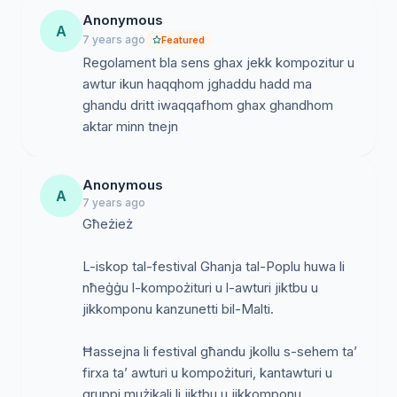
Anonymous
A
7 years ago
Featured
Regolament bla sens ghax jekk kompozitur u
awtur ikun haqqhom jghaddu hadd ma
ghandu dritt iwaqqafhom ghax ghandhom
aktar minn tnejn
Anonymous
A
7 years ago
Għeżież
L-iskop tal-festival Ghanja tal-Poplu huwa li
nħeġġu l-kompożituri u l-awturi jiktbu u
jikkomponu kanzunetti bil-Malti.
Ħassejna li festival għandu jkollu s-sehem ta’
firxa ta’ awturi u kompożituri, kantawturi u
gruppi mużikali li jiktbu u jikkomponu