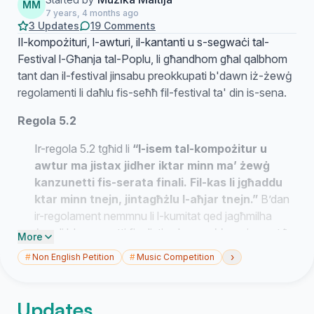
MM
7 years, 4 months ago
3 Updates
19 Comments
Il-kompożituri, l-awturi, il-kantanti u s-segwaċi tal-
Festival l-Għanja tal-Poplu, li għandhom għal qalbhom
tant dan il-festival jinsabu preokkupati b'dawn iż-żewġ
regolamenti li daħlu fis-seħħ fil-festival ta' din is-sena.
Regola 5.2
Ir-regola 5.2 tgħid li
“l-isem tal-kompożitur u
awtur ma jistax jidher iktar minn ma’ żewġ
kanzunetti fis-serata finali. Fil-kas li jgħaddu
ktar minn tnejn, jintagħżlu l-aħjar tnejn.”
B’dan
ir-regolament nemmnu li l-kumitat qed jagħmilha
ċara li l-kanzunetti finalisti, mhux neċċeserjament ħa
More
jkunu l-aqwa kanzunetti li ġew mitfugħa għal festival
›
#
Non English Petition
#
Music Competition
ta’ din is-sena. Il-kompożituri, l-awturi u l-kantanti
jaħdmu b’timijiet differenti, allura dan iffisser li
kompożitur, awtur jew kantant jista’ jiġi ippenalizzat
Updates