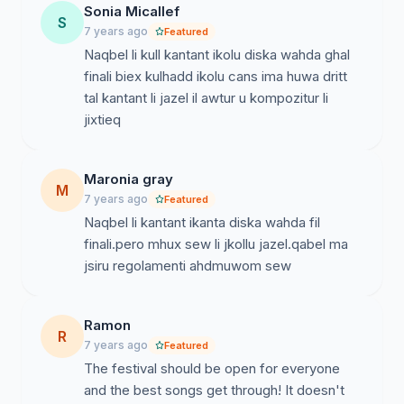
kompetizzjoni u jgħaddu għand kantanti oħra.
Sonia Micallef
S
B’dan ir-regolament, kantant li ħa jixħet aktar minn
7 years ago
Featured
kanzunetta waħda, jaf ħa jispiċċa f’pożizzjoni
Naqbel li kull kantant ikolu diska wahda ghal
skomda fejn ikollu jagħżel bejn żewġ kanzunetti u
finali biex kulhadd ikolu cans ima huwa dritt
żewġ timijiet li emmnu fil-ħila tiegħu. Barraminnhekk
tal kantant li jazel il awtur u kompozitur li
bosta drabi, ħafna mill-ispejjeż tal-kanzunetti jieħdu
jixtieq
ħsiebhom il-kantanti, jekk kanzunetta li ħallas il-
kantant trid tinżamm fil-kompetizzjoni bilfors min ħa
jkun responsabbli għall-ispejjeż li jkunu saru?
Maronia gray
M
7 years ago
Nemmnu li l-kumitat għandu jżomm fil-kompetizzjoni
Featured
Naqbel li kantant ikanta diska wahda fil
l-kanzunetta li ġabet l-aktar punti u l-kantant ikanta
finali.pero mhux sew li jkollu jazel.qabel ma
dik. Il-kanzunetti l-oħra jistgħu jinżammu jew
jsiru regolamenti ahdmuwom sew
jitwaqqgħu mill-kompetizzjoni fuq qbil mat-tim
rispettiv (kantant/kompożitur / awtur).
Minn hawn qed nitolbu lil Kumitat sabiex jiġu ikkunsidrati
Ramon
R
dawn it-talbiet tagħna u nħeġġu lil kull min għandu għal
7 years ago
Featured
qalbu dan il-festival li jiffirma.
The festival should be open for everyone
and the best songs get through! It doesn't