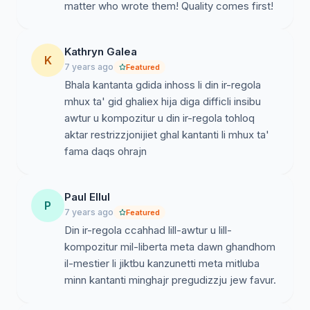
Grazzi mill-qalb.
matter who wrote them! Quality comes first!
Kathryn Galea
K
7 years ago
Featured
Bhala kantanta gdida inhoss li din ir-regola
mhux ta' gid ghaliex hija diga difficli insibu
awtur u kompozitur u din ir-regola tohloq
aktar restrizzjonijiet ghal kantanti li mhux ta'
fama daqs ohrajn
Paul Ellul
P
7 years ago
Featured
Din ir-regola ccahhad lill-awtur u lill-
kompozitur mil-liberta meta dawn ghandhom
il-mestier li jiktbu kanzunetti meta mitluba
minn kantanti minghajr pregudizzju jew favur.