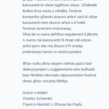
kanzunetti bl-ideat tagħhom stess. Għalhekk
ikollna firxa vasta u mħallta. Festival
kompettiv għandu jesponi artisti varji bl-aħjar
kanzunetti minn diversi artisti u b’hekk
festival verament imżewwaq.
Għal din is-sena daħħlna regolament li jillimita
n-numru tal-kanzunetti fil-finali mill-istess
artist pero dan ma jfissirx li fl-istadju
preliminarju hemm xi restrizzjonijiet.
Bħas-soltu aħna dejjem nieħdu pjaċir bid-
diskussjonijiet u suġġerimenti minn kulħadd
biex flimkien inkomplu nipprezentaw festival
denju għas-soċjeta Maltija.
Grazzi u tislijiet
Charles Schembri
f’isem il-Kumitat L-Għanja tal-Poplu