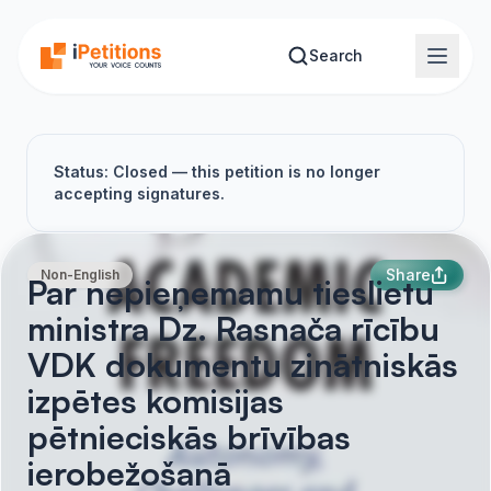
Skip to main content
Search
Status: Closed — this petition is no longer
accepting signatures.
Share
Non-English
Par nepieņemamu tieslietu
ministra Dz. Rasnača rīcību
VDK dokumentu zinātniskās
izpētes komisijas
pētnieciskās brīvības
ierobežošanā