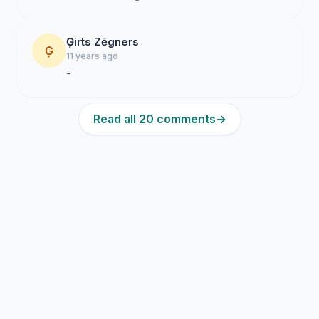
Ģirts Zēgners
Ģ
11 years ago
-
Read all 20 comments
→