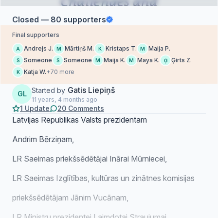
Closed — 80 supporters
Final supporters
Andrejs J.
Mārtiņš M.
Kristaps T.
Maija P.
A
M
K
M
Someone
Someone
Maija K.
Maya K.
Ģirts Z.
S
S
M
M
Ģ
Katja W.
+70 more
K
Gatis Liepiņš
Started by
GL
11 years, 4 months ago
1 Update
20 Comments
Latvijas Republikas Valsts prezidentam
Andrim Bērziņam,
LR Saeimas priekšsēdētājai Inārai Mūrniecei,
LR Saeimas Izglītības, kultūras un zinātnes komisijas
priekšsēdētājam Jānim Vucānam,
LR Ministru prezidentei Laimdotai Straujumai,