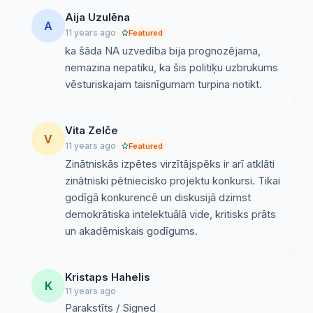
Aija Uzulēna
Kaspars Zellis, Dr. hist, LU FSI pētnieks
A
11 years ago
Featured
Ineta Lipša, Dr. hist., LU LVI vadošā pētniece
ka šāda NA uzvedība bija prognozējama,
nemazina nepatiku, ka šis politiķu uzbrukums
vēsturiskajam taisnīgumam turpina notikt.
Vita Zelče
V
11 years ago
Featured
Zinātniskās izpētes virzītājspēks ir arī atklāti
zinātniski pētniecisko projektu konkursi. Tikai
godīgā konkurencē un diskusijā dzimst
demokrātiska intelektuālā vide, kritisks prāts
un akadēmiskais godīgums.
Kristaps Hahelis
K
11 years ago
Parakstīts / Signed