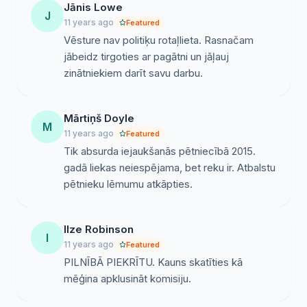
Jānis Lowe
pētniecības projekti netiek pienācīgi finansēti. Tas rada
J
11 years ago
Featured
pamatotas bažas gan par iespējamu pagātnes
Vēsture nav politiķu rotaļlieta. Rasnačam
mitoloģizāciju, padarot to melnbaltu, vienkāršotu un
jābeidz tirgoties ar pagātni un jāļauj
ideoloģizētu. Šādai situācijai pastāvot, domājam,
zinātniekiem darīt savu darbu.
pastāv nopietni draudi par VDK dokumentu izpētē
iegūto rezultātu iespējamo izmantošanu politiskajās
manipulācijās.
Mārtiņš Doyle
M
11 years ago
Featured
Tik absurda iejaukšanās pētniecībā 2015.
Mēs esam pārliecināti, ka pagātnes izpratni nedrīkst
gadā liekas neiespējama, bet reku ir. Atbalstu
pakļaut politiķu kontrolei. Tāpēc pētniecība, tai skaitā
pētnieku lēmumu atkāpties.
VDK dokumentu izpētes komisijas darbības
administrēšana būtu jānodod zinātniski pētnieciskai
institūcijai, kura ir reģistrēta LR Zinātnisko institūciju
Ilze Robinson
I
reģistrā un ir kompetenta pagātnes izpētes jautājumos.
11 years ago
Featured
PILNĪBĀ PIEKRĪTU. Kauns skatīties kā
Rīgā, 18.03.2015.
mēģina apklusināt komisiju.