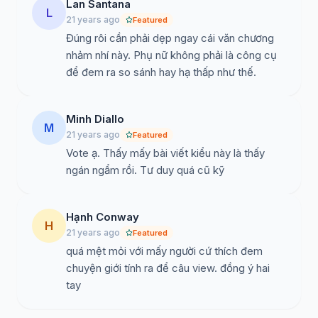
Lan Santana
L
21 years ago
Featured
Đúng rôi cần phải dẹp ngay cái văn chương
nhảm nhí này. Phụ nữ không phải là công cụ
để đem ra so sánh hay hạ thấp như thế.
Minh Diallo
M
21 years ago
Featured
Vote ạ. Thấy mấy bài viết kiểu này là thấy
ngán ngẩm rồi. Tư duy quá cũ kỹ
Hạnh Conway
H
21 years ago
Featured
quá mệt mỏi với mấy người cứ thích đem
chuyện giới tính ra để câu view. đồng ý hai
tay