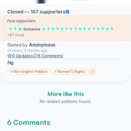
Closed — 107 supporters
Final supporters
?
Someone
?
?
?
?
?
?
?
?
?
S
?
?
?
?
?
?
?
?
+97 more
Anonymous
Started by
21 years, 3 months ago
0 Updates
6 Comments
Ng
›
#
Non English Petition
#
Women'S Rights
More like this
No related petitions found.
6 Comments