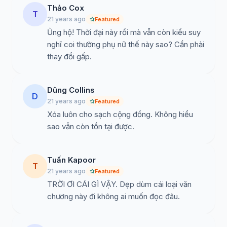
Thảo Cox
T
21 years ago
Featured
Ủng hộ! Thời đại này rồi mà vẫn còn kiểu suy
nghĩ coi thường phụ nữ thế này sao? Cần phải
thay đổi gấp.
Dũng Collins
D
21 years ago
Featured
Xóa luôn cho sạch cộng đồng. Không hiểu
sao vẫn còn tồn tại được.
Tuấn Kapoor
T
21 years ago
Featured
TRỜI ƠI CÁI GÌ VẬY. Dẹp dùm cái loại văn
chương này đi không ai muốn đọc đâu.