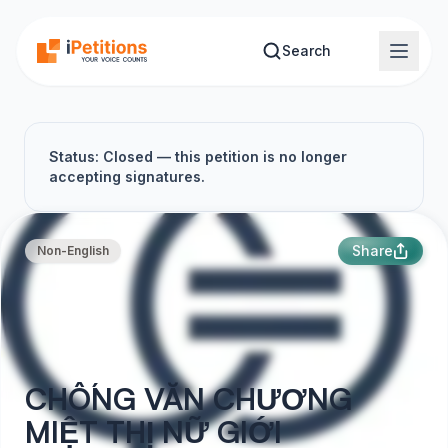
Skip to main content
Search
Status: Closed — this petition is no longer
accepting signatures.
Share
Non-English
CHỐNG VĂN CHƯƠNG
MIỆT THỊ NỮ GIỚI