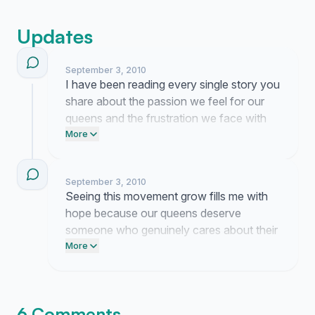
Updates
September 3, 2010
I have been reading every single story you
share about the passion we feel for our
queens and the frustration we face with
the current leadership. It is clear that we
More
deserve an organization that truly honors
the heart and dedication of our
September 3, 2010
representatives on the global stage.
Seeing this movement grow fills me with
hope because our queens deserve
someone who genuinely cares about their
journey. The momentum we have built
More
proves that we are no longer willing to
settle for less than the excellence our
country deserves.
6 Comments