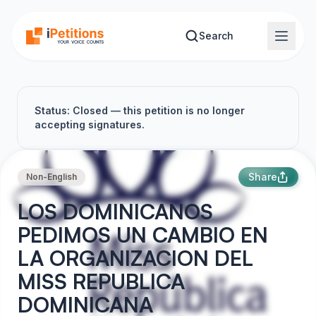
Skip to main content
Search
Status: Closed — this petition is no longer
accepting signatures.
Share
Non-English
LOS DOMINICANOS
PEDIMOS UN CAMBIO EN
LA ORGANIZACION DEL
MISS REPUBLICA
DOMINICANA