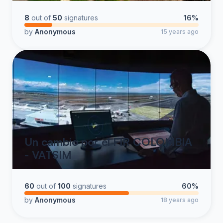
8
out of
50
signatures
16%
by
Anonymous
15 years ago
Un cambio por el FIR COLOMBIA
- VATSIM
60
out of
100
signatures
60%
by
Anonymous
18 years ago