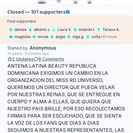
Closed — 101 supporters
Final supporters
denise
alberto c.
Laura V.
orlando t.
Teresa A.
D
A
L
O
T
magnolia
nicole
angie
olga g.
sofia
+91 more
M
N
A
O
S
Anonymous
Started by
15 years, 11 months ago
2 Updates
6 Comments
ANTENA LATINA BEAUTY REPUBLICA
DOMINICANA EXIGIMOS UN CAMBIO EN LA
ORGANIZACION DEL MISS RD UNIVERSO,
QUEREMOS UN DIRECTOR QUE PUEDA VELAR
POR NUESTRAS REINAS, QUE SE ENTREGUE EN
CUERPO Y ALMA A ELLAS, QUE QUIERA QUE
NUESTRO PAIS BRILLE, POR ESO RECOLECTAMOS
FIRMAS PARA SER ESCUCHADO, QUE SE SIENTA
LA VOZ DE LOS FANS QUE DIAS A DIAS
SEGUIMOS A NUESTRAS REPRESENTANTES, LAS