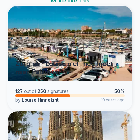
More like this
Zorg dat Louise niet mee moet
naar Palamos!
127
out of
250
signatures
50%
by
Louise Hinnekint
10 years ago