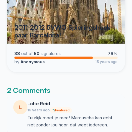
2011-2012 5VWO Spieringshoek
naar Barcelona!
38
out of
50
signatures
76%
by
Anonymous
15 years ago
2 Comments
Lotte Reid
L
16 years ago
Featured
Tuurlijk moet je mee! Marouscha kan echt
niet zonder jou hoor, dat weet iedereen.