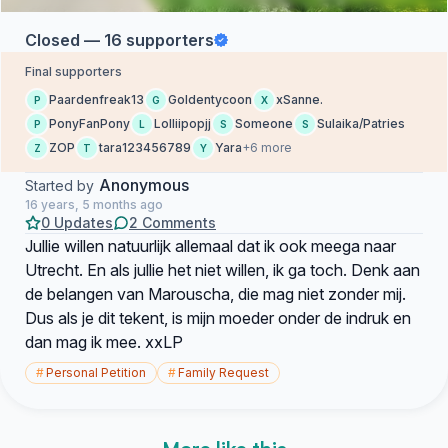
Closed — 16 supporters
Final supporters
Paardenfreak13
Goldentycoon
xSanne.
P
G
X
PonyFanPony
Lolliipopjj
Someone
Sulaika/Patries
P
L
S
S
ZOP
tara123456789
Yara
+6 more
Z
T
Y
Anonymous
Started by
16 years, 5 months ago
0 Updates
2 Comments
Jullie willen natuurlijk allemaal dat ik ook meega naar
Utrecht. En als jullie het niet willen, ik ga toch. Denk aan
de belangen van Marouscha, die mag niet zonder mij.
Dus als je dit tekent, is mijn moeder onder de indruk en
dan mag ik mee. xxLP
#
Personal Petition
#
Family Request