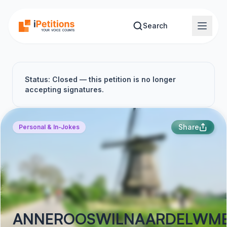
Skip to main content
Search
Status: Closed — this petition is no longer
accepting signatures.
Share
Personal & In-Jokes
ANNEROOSWILNAARDELWME