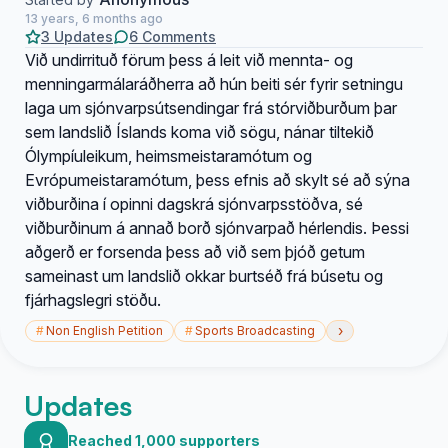
13 years, 6 months ago
3 Updates
6 Comments
Við undirrituð förum þess á leit við mennta- og
menningarmálaráðherra að hún beiti sér fyrir setningu
laga um sjónvarpsútsendingar frá stórviðburðum þar
sem landslið Íslands koma við sögu, nánar tiltekið
Ólympíuleikum, heimsmeistaramótum og
Evrópumeistaramótum, þess efnis að skylt sé að sýna
viðburðina í opinni dagskrá sjónvarpsstöðva, sé
viðburðinum á annað borð sjónvarpað hérlendis. Þessi
aðgerð er forsenda þess að við sem þjóð getum
sameinast um landslið okkar burtséð frá búsetu og
fjárhagslegri stöðu.
›
#
Non English Petition
#
Sports Broadcasting
Updates
Reached 1,000 supporters