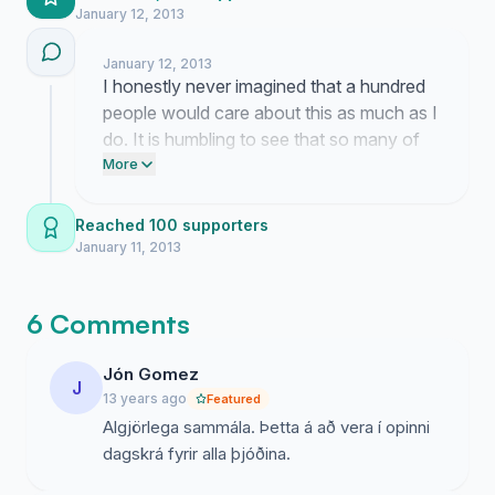
January 12, 2013
January 12, 2013
I honestly never imagined that a hundred
people would care about this as much as I
do. It is humbling to see that so many of
you believe in making these moments
More
accessible to everyone. This is all down to
the energy you have brought to the
Reached 100 supporters
cause.
January 11, 2013
6 Comments
Jón Gomez
J
13 years ago
Featured
Algjörlega sammála. Þetta á að vera í opinni
dagskrá fyrir alla þjóðina.