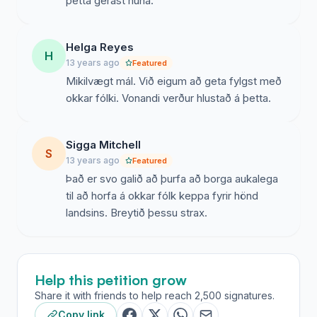
þetta gerast núna.
Helga Reyes
H
13 years ago
Featured
Mikilvægt mál. Við eigum að geta fylgst með
okkar fólki. Vonandi verður hlustað á þetta.
Sigga Mitchell
S
13 years ago
Featured
Það er svo galið að þurfa að borga aukalega
til að horfa á okkar fólk keppa fyrir hönd
landsins. Breytið þessu strax.
Help this petition grow
Share it with friends to help reach 2,500 signatures.
Copy link