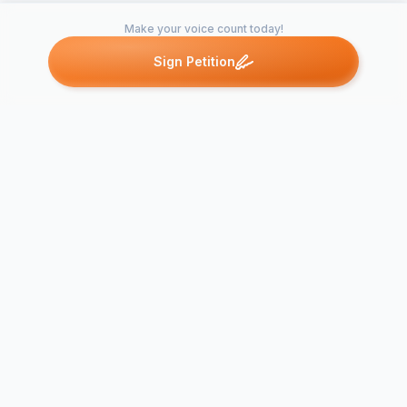
Make your voice count today!
Sign Petition
Petitions like this
Other petitions you might want to support
Við undirritaðir
frambjóðendur til
stjórnlagaþings
skorum á RÚV til að
sinna…