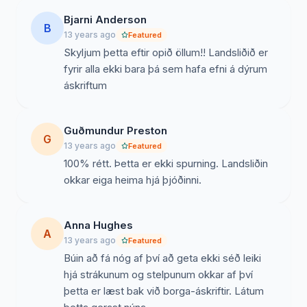
Bjarni Anderson
B
13 years ago
Featured
Skyljum þetta eftir opið öllum!! Landsliðið er
fyrir alla ekki bara þá sem hafa efni á dýrum
áskriftum
Guðmundur Preston
G
13 years ago
Featured
100% rétt. Þetta er ekki spurning. Landsliðin
okkar eiga heima hjá þjóðinni.
Anna Hughes
A
13 years ago
Featured
Búin að fá nóg af því að geta ekki séð leiki
hjá strákunum og stelpunum okkar af því
þetta er læst bak við borga-áskriftir. Látum