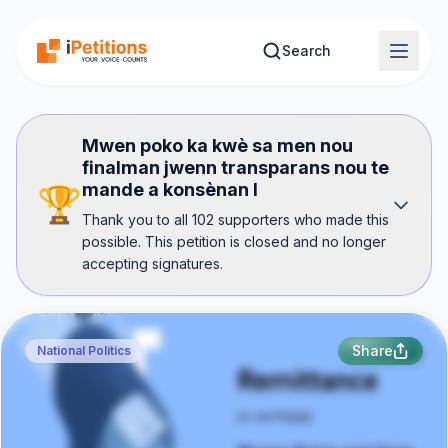
Skip to main content
Search
Mwen poko ka kwè sa men nou
finalman jwenn transparans nou te
mande a konsènan l
🏆
Thank you to all 102 supporters who made this
possible. This petition is closed and no longer
accepting signatures.
Share
National Politics