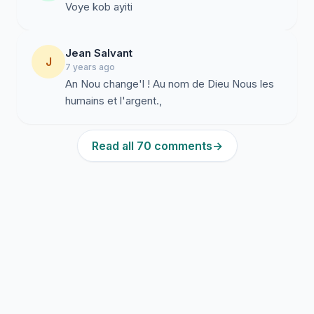
pou limyè ka fet sou $1.50 nou yo!
Voye kob ayiti
Kodyalma,
Jean Salvant
J
7 years ago
An Nou change'l ! Au nom de Dieu Nous les
humains et l'argent.,
Read all 70 comments
→