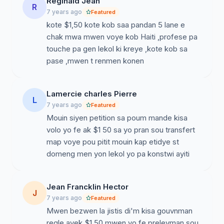
Reginald Jean
an Ayiti. Nou menm ayisyen nan dyaspora a, nou
R
7 years ago
Featured
bezwen konnen konbyen lajan ki kolekte e konbyen
kote $1,50 kote kob saa pandan 5 lane e
timoun ki ale lekol an Ayiti akoz de $1.50 nou yo.
chak mwa mwen voye kob Haiti ,profese pa
Nelson Mandela te di yon fwa, "Edikasyon se zam ki pi
touche pa gen lekol ki kreye ,kote kob sa
pwisan ki ka chanje lemond". Konsa, edikasyon se
zouti ki ka kwape povrete. Aksè ak edikasyon pa yon
privilèj, se pito yon dwa fondamantal. Poutan, an Ayiti,
Lamercie charles Pierre
edikasyon se privilèj pou majorite timoun ayisyen.
L
7 years ago
Featured
Tankou Bank Mondyal te di nan yon etid li te fe, 50%
Mouin siyen petition sa poum mande kisa
timoun an Ayiti pa ale lekol. Selon CIA, gen ant 61% a
volo yo fe ak $1 50 sa yo pran sou transfert
64% gason ki konn li kont 57% fanm ki konn li.
map voye pou pitit mouin kap etidye st
UNICEF jwenn ke 30% timoun ki ale lekol, pap menm
domeng men yon lekol yo pa konstwi ayiti
rive nan elemante 1, e lòt 60% kap kite lekol anvan yo
rive nan sètifika. Kom ayisyen ki renmen peyi nou, se
yon bagay ki endiye n, lèn konnen ke se 29% ayisyen
Jean Francklin Hector
selman, nan laj 25 lane osinon pi gran ki rive nan klas
J
7 years ago
Featured
segondè.
Mwen bezwen la jistis di'm kisa gouvnman
regle avek $1,50 mwen yo fe prelevman sou