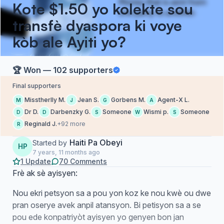
Kote $1.50 yo kolekte sou
transfè dyaspora ki voye
kòb ale Ayiti yo?
🏆 Won — 102 supporters
Final supporters
Misstherlly M.
Jean S.
Gorbens M.
Agent-X L.
M
J
G
A
Dr D.
Darbenzky G.
Someone
Wismi p.
Someone
D
D
S
W
S
Reginald J.
+92 more
R
Haiti Pa Obeyi
Started by
HP
7 years, 11 months ago
1 Update
70 Comments
Frè ak sè ayisyen:
Nou ekri petsyon sa a pou yon koz ke nou kwè ou dwe
pran oserye avek anpil atansyon. Bi petisyon sa a se
pou ede konpatriyòt ayisyen yo genyen bon jan