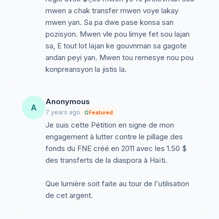
Bon jan edikasyon pa selman ede moun vanse, men li
mwen a chak transfer mwen voye lakay
ede moun kenbe diyite yo. Bon jan edikasyon san fòs
mwen yan. Sa pa dwe pase konsa san
kote, se toujou yon gwo defi pou leta ayisyen.
pozisyon. Mwen vle pou limye fet sou lajan
Jounen jodi a, nou menm ayisyen, nou dwe kole zepol
sa, E tout lot lajan ke gouvnman sa gagote
pou kokenn chenn koz sa a. Anseyan ak pwofesè
andan peyi yan. Mwen tou remesye nou pou
ayisyen yo ap mande leta ayisyen pou ogmante salè
konpreansyon la jistis la.
yo epi ba yo bon jan kondisyon travay depi lè
gouvenman ayisyen an te kòmanse kolekte $1.50 yo
Anonymous
nan men ayisyen kap viv lòt bo dlo yo. Jouk jounen jodi
A
7 years ago
Featured
a, anyen pa janm fet pou satisfè revandikasyon
Je suis cette Pétition en signe de mon
anseyan ak pwofesè yo. Kom rezilta, elèv nan lekol
engagement à lutter contre le pillage des
primè ak nan lise yo pran lari tout lajounen, kite klas yo
fonds du FNE créé en 2011 avec les 1.50 $
pou manifeste, paske yo pa ka jwenn anseyan ki pou
des transferts de la diaspora à Haïti.
fè kou pou yo.Yon solisyon dwe jwenn prese, prese,
pou elèv yo ka retounen nan klas yo. Anpil
Que lumière soit faite au tour de l'utilisation
manifestasyon fèt deja ni andedan peyi a ni nan
de cet argent.
dyaspora a nan tan ki sot pase yo pou mande regleman
sou fon edikasyon an. Malgre nou menm kap viv nan