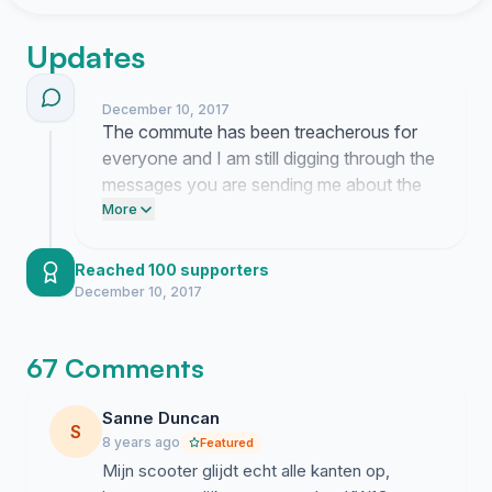
Updates
December 10, 2017
The commute has been treacherous for
everyone and I am still digging through the
messages you are sending me about the
dangerous road conditions. I am working
More
to get these concerns in front of the
administration even though they have
Reached 100 supporters
been slow to acknowledge the severity of
December 10, 2017
the situation.
67 Comments
Sanne Duncan
S
8 years ago
Featured
Mijn scooter glijdt echt alle kanten op,