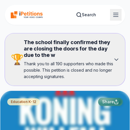
Skip to main content
Search
The school finally confirmed they
are closing the doors for the day
due to the w
🏆
Thank you to all 190 supporters who made this
possible. This petition is closed and no longer
accepting signatures.
Share
Education K-12