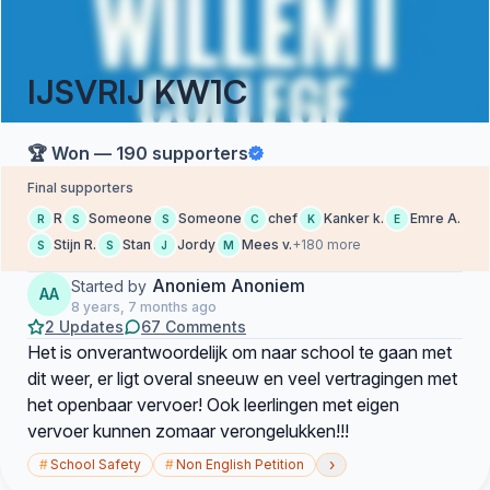
IJSVRIJ KW1C
🏆 Won — 190 supporters
Final supporters
R
Someone
Someone
chef
Kanker k.
Emre A.
R
S
S
C
K
E
Stijn R.
Stan
Jordy
Mees v.
+180 more
S
S
J
M
Anoniem Anoniem
Started by
AA
8 years, 7 months ago
2 Updates
67 Comments
Het is onverantwoordelijk om naar school te gaan met
dit weer, er ligt overal sneeuw en veel vertragingen met
het openbaar vervoer! Ook leerlingen met eigen
vervoer kunnen zomaar verongelukken!!!
›
#
School Safety
#
Non English Petition