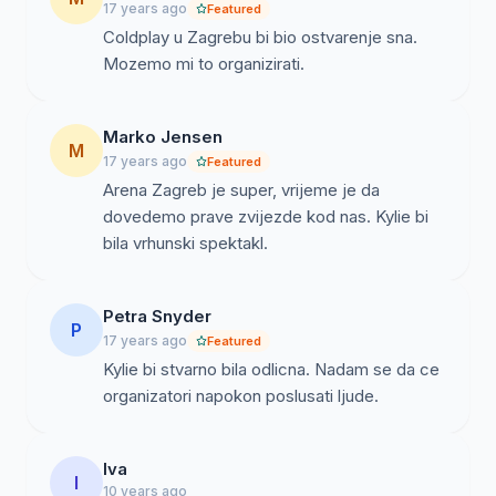
17 years ago
Featured
Coldplay u Zagrebu bi bio ostvarenje sna.
Mozemo mi to organizirati.
Marko Jensen
M
17 years ago
Featured
Arena Zagreb je super, vrijeme je da
dovedemo prave zvijezde kod nas. Kylie bi
bila vrhunski spektakl.
Petra Snyder
P
17 years ago
Featured
Kylie bi stvarno bila odlicna. Nadam se da ce
organizatori napokon poslusati ljude.
Iva
I
10 years ago