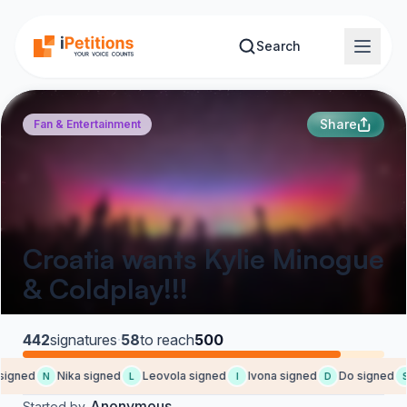
Skip to main content
Search
Share
Fan & Entertainment
Croatia wants Kylie Minogue
& Coldplay!!!
442
signatures
·
58
to reach
500
igned
Nika signed
Leovola signed
Ivona signed
Do signed
N
L
I
D
S
Anonymous
Started by