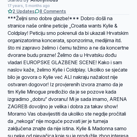
17 years, 5 months ago
2 Updates
8 Comments
***Željni smo dobre glazbe!*** Dobro došli na
stranice naše online peticije „Croatia wants Kylie &
Coldplay! Peticiju smo pokrenuli da bi ukazali Hrvatskim
organizatorima koncerata, sponzorima, medijima itd.
što mi zapravo želimo i čemu težimo a ne da koncertne
dvorane budu prazne! Želimo da u Hrvatsku dođu
vladari EUROPSKE GLAZBENE SCENE! Kako i sam
naslov kaže, želimo Kylie i Coldplay. Ukoliko se sjećate
bilo je govora o Kylie već ALI nakraju nažalost nije
ostvaren dogovor! Iz provjerenih izvora znamo da je
tim Kylie Minogue predložio da je se pozove kada
izgradimo „dobru“ dvoranu! Mi je sada imamo, ARENA
ZAGREB dovoljno je velika i dobra za takav show!
Moramo Vas obavijestiti da ukoliko ste negdje pročitali
da „nekoga“ nije moguće pozvati jer je turneja
zaključena znajte da nije istina. Kylie & Madonna samo
su neke od pjevačica koje su je produžile zbog interesa