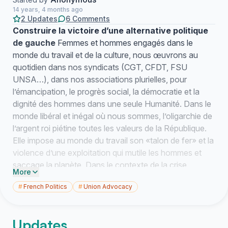
14 years, 4 months ago
2 Updates
6 Comments
Construire la victoire d’une alternative politique
de gauche
Femmes et hommes engagés dans le
monde du travail et de la culture, nous œuvrons au
quotidien dans nos syndicats (CGT, CFDT, FSU
UNSA…), dans nos associations plurielles, pour
l’émancipation, le progrès social, la démocratie et la
dignité des hommes dans une seule Humanité. Dans le
monde libéral et inégal où nous sommes, l’oligarchie de
l’argent roi piétine toutes les valeurs de la République.
Elle impose au monde du travail son «talon de fer» et la
violence d’une exploitation qui mutile les hommes et
saccage la planète. Dans le contexte de la crise
More
systémique du capitalisme globalisé, les politiques
#
French Politics
#
Union Advocacy
libérales mortifères appellent la création d’un modèle
alternatif fondé sur une répartition plus juste des
richesses, la revalorisation des services publics et
Updates
l’approfondissement de la démocratie politique et